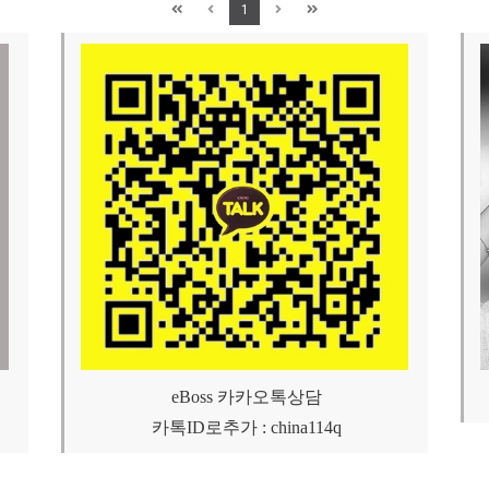
1
eBoss 카카오톡상담
카톡ID로추가 : china114q