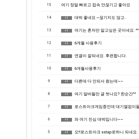
15
여기 정말 빠르고 접속 안끊기고 좋아요
14
대박 좋네요.~끊기지도 않고..
+1
13
여기는 혼자만 알고싶은 곳이네요. ^^
+1
12
6개월 사용후기
+1
11
연결이 잘되네요. 후련합니다.
+1
10
6개월사용후기
+1
9
다른데 다 안되서 왔는데~~
+1
8
여기 알바들만 글 썻나요? 한순간^^
+1
7
로스트아크게임중인데 대기열없이들어가네
+1
6
와 여기 진심 대박입니다~~
+1
5
오!!로스트아크 sstap로하니 되네요.
+1