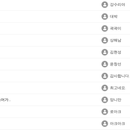
강수리야
대박
곽곽이
상해남
김현성
윤창선
감사합니다.
최고네요.
요..
앙니만
로아크
아크아크