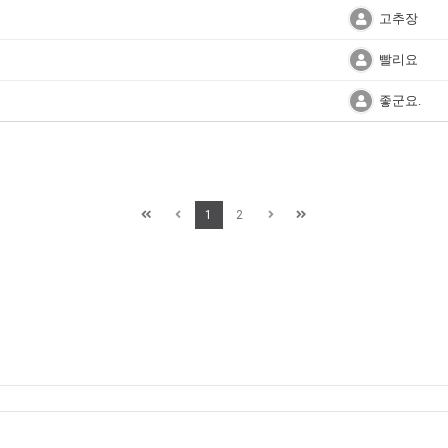
고추장
빨리요
좋군요.
1
2