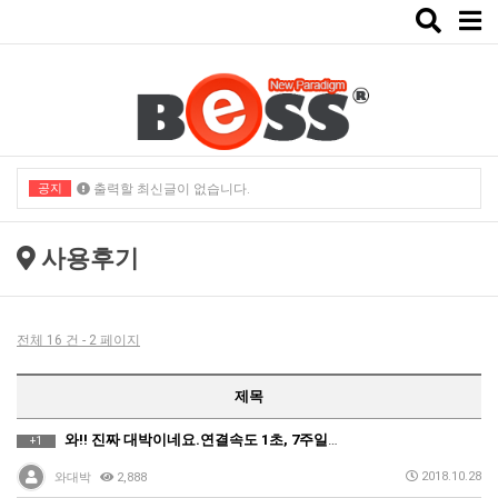
Toggle
naviga
공지
출력할 최신글이 없습니다.
출력할 최신글이 없습니다.
사용후기
전체 16 건 - 2 페이지
제목
와!! 진짜 대박이네요.연결속도 1초, 7주일동안 끊기…
+1
2018.10.28
와대박
2,888