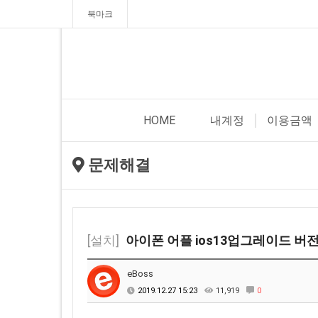
북마크
HOME
내계정
이용금액
문제해결
[설치]
아이폰 어플 ios13업그레이드 버
eBoss
2019.12.27 15:23
11,919
0