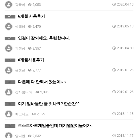
2020.04.10
곽곽이
2,053
6개월 사용후기
+1
2019.05.18
상해남
2,470
연결이 잘되네요. 후련합니다.
+1
2019.04.09
김현성
2,357
6개월사용후기
+1
2019.01.26
윤창선
2,777
다른데 다 안되서 왔는데~~
+1
2019.01.25
감사합니다.
2,395
여기 알바들만 글 썻나요? 한순간^^
+1
2018.11.18
최고네요.
2,829
로스트아크게임중인데 대기열없이들어가네요..
+1
2018.11.17
앙니만
2,532