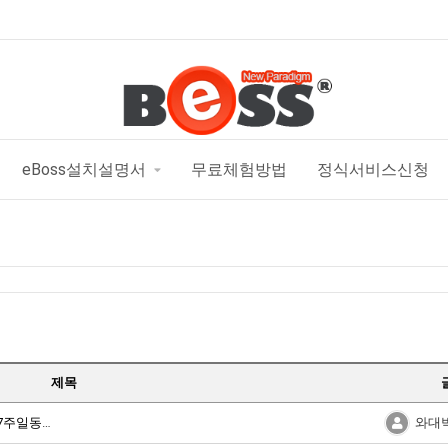
eBoss설치설명서
무료체험방법
정식서비스신청
제목
끊기지않음.
와대