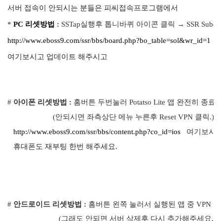
서버 접속이 안되시는 분들은 피씨접속프로그램에서
*
PC 리셋방법
:
SSTap실행후 톱니바퀴 아이콘 클릭 → SSR Subcriptio
http://www.eboss9.com/ssr/bbs/board.php?bo_table=sol&wr_id=1
여기보시고 업데이트 해주시고
#
아이폰 리셋방법 :
홈버튼 두번눌러
Potatso Lite
앱
완전히 종료 
(안되시면 좌측상단
메뉴
누른후
Reset VPN
클릭
.)
http://www.eboss9.com/ssr/bbs/content.php?co_id=ios
여기보시고 
휴대폰도 재부팅 한번 해주세요.
#
안드로이드 리셋방법 :
홈버튼
왼쪽
눌러서
실행된
앱
중
VPN
앱
(
그래도
안되면
서버
삭제후
다시
추가해주세요
.)