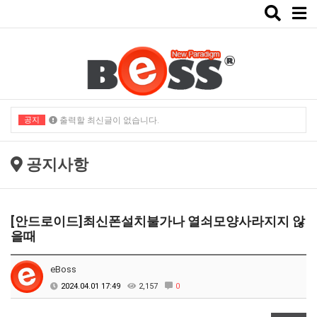
Toggle
naviga
공지
출력할 최신글이 없습니다.
출력할 최신글이 없습니다.
공지사항
[안드로이드]최신폰설치불가나 열쇠모양사라지지 않
을때
eBoss
2024.04.01 17:49
2,157
0