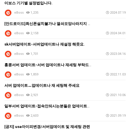
이보스 기기별 설정법입니다.
eBoss
1,235
2024.07.19
[안드로이드]최신폰설치불가나 열쇠모양사라지지 않을때
eBoss
2,158
2024.04.01
sk서버업데이트-서버업데이트나 재설정 해줏요.
eBoss
1,701
2023.04.16
홍콩서버 업데이트-서버 업데이트나 재세팅 부탁드립니다.…
eBoss
1,859
2022.11.03
서버 업데이트ㅡ업데이트나 재 세팅해 주세요
eBoss
2,921
2021.10.06
일부서버 업데이트-접속안되시는분들은 업데이트재세팅 해주…
eBoss
2,603
2021.09.19
[공지] usa아이피변경/서버업데이트 및 재세팅 관련