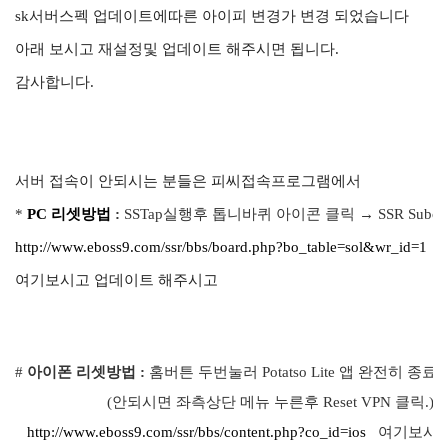
sk서버스펙 업데이트에따른 아이피 변경가 변경 되었습니다
아래 보시고 재설정및 업데이트 해주시면 됩니다.
감사합니다.
서버 접속이 안되시는 분들은 피씨접속프로그램에서
*
PC 리셋방법
:
SSTap실행후 톱니바퀴 아이콘 클릭 → SSR Subcriptio
http://www.eboss9.com/ssr/bbs/board.php?bo_table=sol&wr_id=1
여기보시고 업데이트 해주시고
#
아이폰 리셋방법 :
홈버튼 두번눌러
Potatso Lite
앱
완전히 종료 
(안되시면 좌측상단
메뉴
누른후
Reset VPN
클릭
.)
http://www.eboss9.com/ssr/bbs/content.php?co_id=ios
여기보시고 