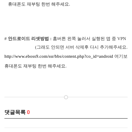
휴대폰도 재부팅 한번 해주세요.
#
안드로이드 리셋방법 :
홈버튼
왼쪽
눌러서
실행된
앱
중
VPN
앱
(
그래도
안되면
서버
삭제후
다시
추가해주세요
.)
http://www.eboss9.com/ssr/bbs/content.php?co_id=android
여기보시
휴대폰도 재부팅 한번 해주세요.
댓글목록
0