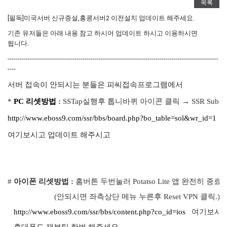
목록
[필독]미국서버 신규증설,홍콩서버2 이전설치 업데이트 해주세요.
기존 유저들은 아래 내용 참고 하시어 업데이트 하시고 이용하시면
됩니다.
--------------------------------------------------------------------------------------------------------
----
서버 접속이 안되시는 분들은 피씨접속프로그램에서
*
PC 리셋방법
:
SSTap실행후 톱니바퀴 아이콘 클릭 → SSR Subcriptio
http://www.eboss9.com/ssr/bbs/board.php?bo_table=sol&wr_id=1
여기보시고 업데이트 해주시고
#
아이폰 리셋방법 :
홈버튼 두번눌러
Potatso Lite
앱
완전히 종료 
(안되시면 좌측상단
메뉴
누른후
Reset VPN
클릭
.)
http://www.eboss9.com/ssr/bbs/content.php?co_id=ios
여기보시고 