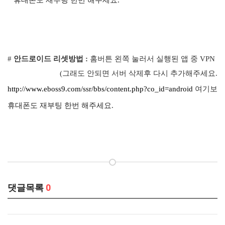
휴대폰도 재부팅 한번 해주세요.
#
안드로이드 리셋방법 :
홈버튼
왼쪽
눌러서
실행된
앱
중
VPN
앱
(
그래도
안되면
서버
삭제후
다시
추가해주세요
.)
http://www.eboss9.com/ssr/bbs/content.php?co_id=android
여기보시
휴대폰도 재부팅 한번 해주세요.
댓글목록
0