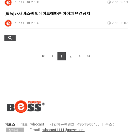
eBoss
2,608
2021.09.19
[필독]sk서버스펙 업데이트에따른 아이피 변경공지
eBoss
2,606
2021.03.07
1
2
이보스
|
대표 : whocast
|
사업자등록번호 : 430-18-00400
|
주소 :
|
E-mail :
whocast1111@naver.com
상세지도